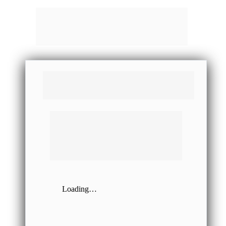
Contrato Prestação de Serviços 
Educacionais
CONTRATO DE PRESTAÇÃO DE SERVIÇOS 
EDUCACIONAIS NA MODALIDADE DE ENSINO
PRESENCIAL, COM CLÁUSULA DE INSTITUIÇÃO DE 
ARBITRAGEM, EM QUE, CASO O
CONTRATANTE, FACULTATIVAMENTE, CONCORDE COM 
A SUA INSTITUIÇÃO, HAVERÁ
DECLARAÇÃO EXPRESSA DE SUA ANUÊNCIA