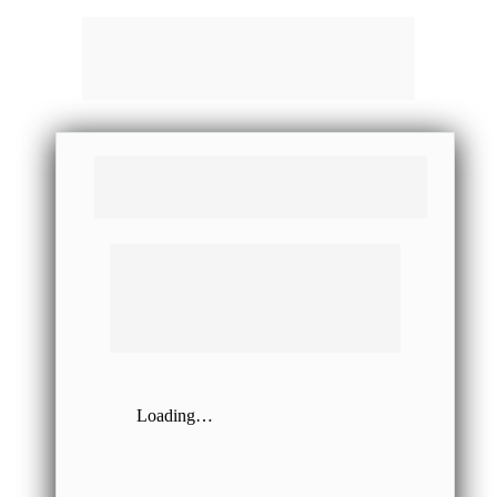
Contrato Prestação de Serviços 
Educacionais
CONTRATO DE PRESTAÇÃO DE SERVIÇOS 
EDUCACIONAIS NA MODALIDADE DE ENSINO
PRESENCIAL, COM CLÁUSULA DE INSTITUIÇÃO DE 
ARBITRAGEM, EM QUE, CASO O
CONTRATANTE, FACULTATIVAMENTE, CONCORDE COM 
A SUA INSTITUIÇÃO, HAVERÁ
DECLARAÇÃO EXPRESSA DE SUA ANUÊNCIA