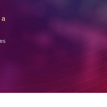
a 
es 