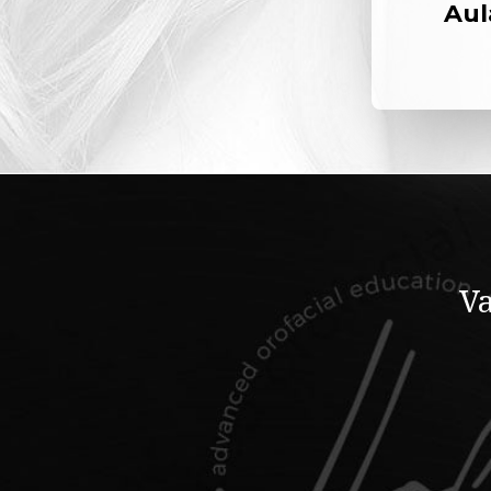
Aul
Va