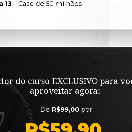
a 13
 – Case de 50 milhões 
lor do curso 
EXCLUSIVO
 para voc
aproveitar agora: 
De 
R$99,00
 por
R$59,90 