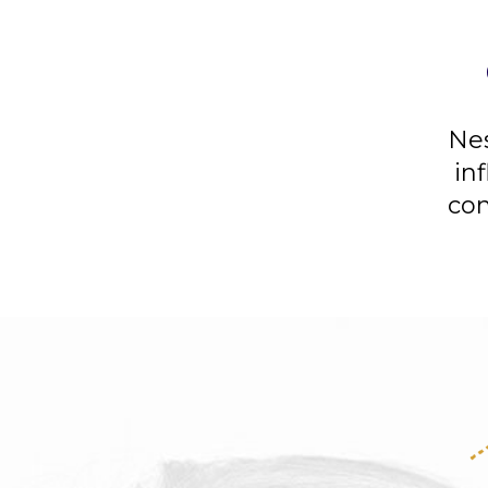
Nes
in
con