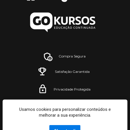
Compra Segura
Satisfação Garantida
Privacidade Protegida
Usamos cookies para personalizar conteúdos e
GodigitalEdu e GoKursos – 2022 
melhorar a sua experiência.
– Todos os direitos reservados. 