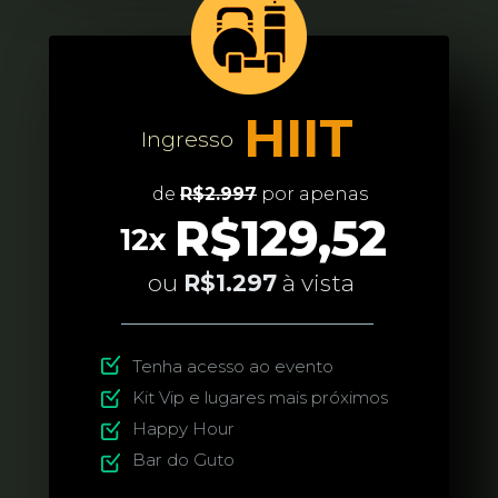
HIIT
Ingresso
de 
R$2.997
 por apenas
R$129,52
12x
 ou 
R$1.297
 à vista
Tenha acesso ao evento
Kit Vip e lugares mais próximos
Happy Hour
Bar do Guto