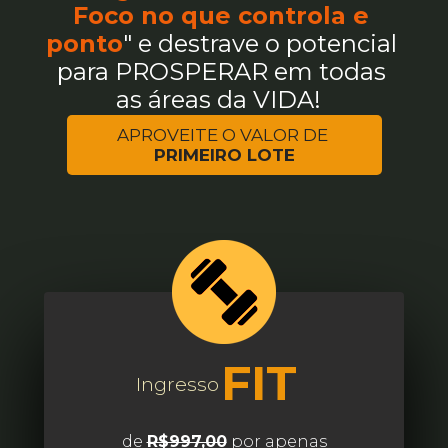
Foco no que controla e 
ponto
" e destrave o potencial 
para PROSPERAR em todas 
as áreas da VIDA! 
APROVEITE O VALOR DE 
PRIMEIRO LOTE
FIT
Ingresso
de 
R$997,00
 por apenas