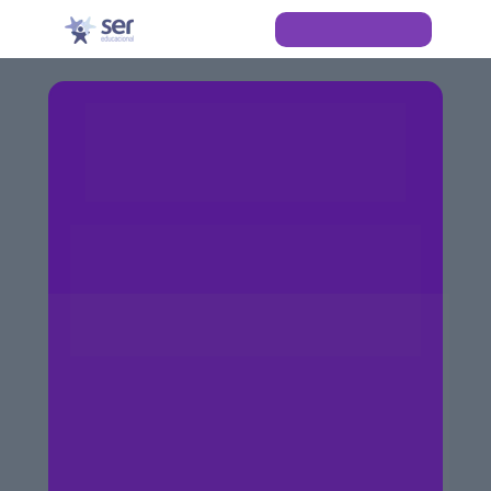
Já sou estudante
O primeiro passo da 
sua jornada 
acadêmica está aqui
Escolha sua instituição e acesse a
Trilha do Despertar 
com 
conteúdos, orientações e materiais 
exclusivos.