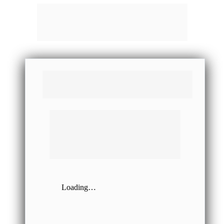
Contrato Prestação de Serviços 
Educacionais
CONTRATO DE PRESTAÇÃO DE SERVIÇOS 
EDUCACIONAIS NA MODALIDADE DE ENSINO
PRESENCIAL, COM CLÁUSULA DE INSTITUIÇÃO DE 
ARBITRAGEM, EM QUE, CASO O
CONTRATANTE, FACULTATIVAMENTE, CONCORDE COM 
A SUA INSTITUIÇÃO, HAVERÁ
DECLARAÇÃO EXPRESSA DE SUA ANUÊNCIA